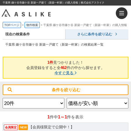
千葉県 鎌ケ谷市鎌ケ谷 新築一戸建て（新築一軒家）の購入情報｜株式会社アスライク
TOPページ
物件検索
千葉県 鎌ケ谷市鎌ケ谷 新築一戸建て（新築一軒家）の購入情報
現在の検索条件
さらに条件を絞り込む
千葉県 鎌ケ谷市鎌ケ谷 新築一戸建て（新築一軒家）の検索結果一覧
1件
見つかりました！
会員登録をすると全
462
件の中から探せます。
今すぐ見る
条件を絞り込む
1
1～1
件中
件を表示
【会員様限定で公開中！】
会員限定
NEW