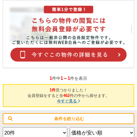
1
1～1
件中
件を表示
1件
見つかりました！
会員登録をすると全
462
件の中から探せます。
今すぐ見る
条件を絞り込む