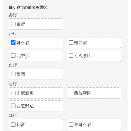
鎌ケ谷市の町名を選択
あ行
粟野
か行
鎌ケ谷
軽井沢
北中沢
くぬぎ山
た行
富岡
な行
中沢新町
西佐津間
西道野辺
は行
初富
東鎌ケ谷