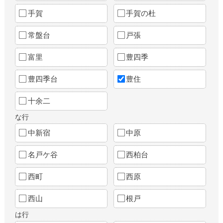
手賀
手賀の杜
常盤台
戸張
富里
豊四季
豊四季台
豊住
十余二
な行
中新宿
中原
名戸ケ谷
西柏台
西町
西原
西山
根戸
は行