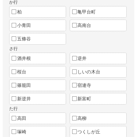
か行
柏
亀甲台町
小青田
高南台
五條谷
さ行
酒井根
逆井
桜台
しいの木台
篠籠田
宿連寺
新逆井
新富町
た行
高田
高柳
塚崎
つくしが丘