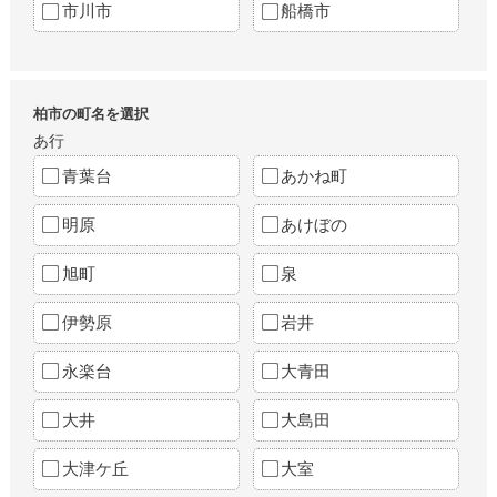
市川市
船橋市
柏市の町名を選択
あ行
青葉台
あかね町
明原
あけぼの
旭町
泉
伊勢原
岩井
永楽台
大青田
大井
大島田
大津ケ丘
大室