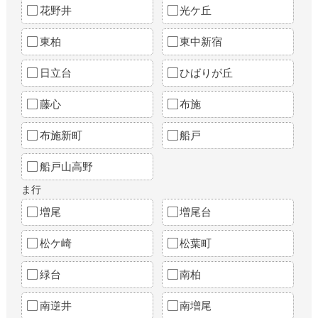
花野井
光ケ丘
東柏
東中新宿
日立台
ひばりが丘
藤心
布施
布施新町
船戸
船戸山高野
ま行
増尾
増尾台
松ケ崎
松葉町
緑台
南柏
南逆井
南増尾