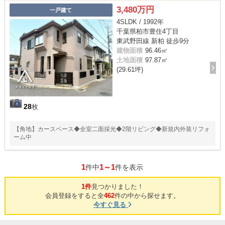
3,480万円
一戸建て
4SLDK / 1992年
千葉県柏市豊住4丁目
東武野田線 新柏 徒歩9分
建物面積
96.46㎡
土地面積
97.87㎡
(29.61坪)
28
枚
【角地】カースペース◆全室二面採光◆2階リビング◆新規内外装リフォ
ーム中
1
1～1
件中
件を表示
1件
見つかりました！
会員登録をすると全
462
件の中から探せます。
今すぐ見る