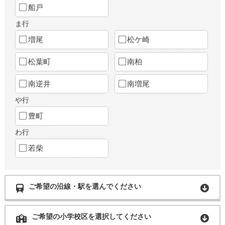
船戸
ま行
増尾
松ケ崎
松葉町
南柏
南逆井
南増尾
や行
豊町
わ行
若柴
ご希望の沿線・駅を選んでください
ご希望の小学校区を選択してください