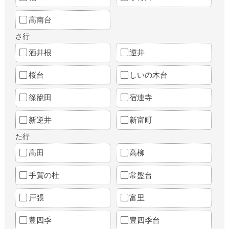
高南台
さ行
酒井根
逆井
桜台
しいの木台
篠籠田
宿連寺
新逆井
新富町
た行
高田
高柳
手賀の杜
常盤台
戸張
富里
豊四季
豊四季台