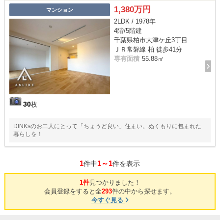
1,380万円
マンション
2LDK / 1978年
4階/5階建
千葉県柏市大津ケ丘3丁目
ＪＲ常磐線 柏 徒歩41分
専有面積
55.88㎡
30
枚
DINKsのお二人にとって「ちょうど良い」住まい。ぬくもりに包まれた
暮らしを！
1
1～1
件中
件を表示
1件
見つかりました！
会員登録をすると全
293
件の中から探せます。
今すぐ見る