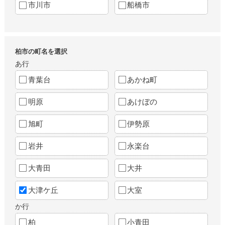
市川市
船橋市
柏市の町名を選択
あ行
青葉台
あかね町
明原
あけぼの
旭町
伊勢原
岩井
永楽台
大青田
大井
大津ケ丘
大室
か行
柏
小青田