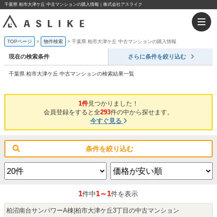
千葉県 柏市大津ケ丘 中古マンションの購入情報｜株式会社アスライク
TOPページ
物件検索
千葉県 柏市大津ケ丘 中古マンションの購入情報
現在の検索条件
さらに条件を絞り込む
千葉県 柏市大津ケ丘 中古マンションの検索結果一覧
1件
見つかりました！
会員登録をすると全
293
件の中から探せます。
今すぐ見る
条件を絞り込む
1
1～1
件中
件を表示
柏沼南台サンパワーA棟|柏市大津ケ丘3丁目の中古マンション