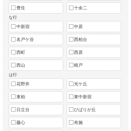
豊住
十余二
な行
中新宿
中原
名戸ケ谷
西柏台
西町
西原
西山
根戸
は行
花野井
光ケ丘
東柏
東中新宿
日立台
ひばりが丘
藤心
布施