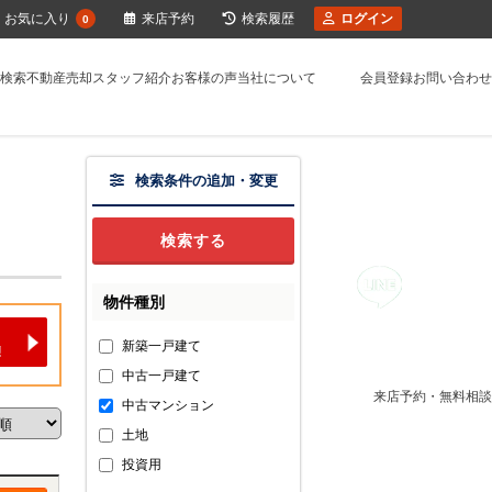
お気に入り
来店予約
検索履歴
ログイン
0
検索
不動産売却
スタッフ紹介
お客様の声
当社について
会員登録
お問い合わせ
検索条件の追加・変更
物件種別
新築一戸建て
中古一戸建て
来店予約・無料相談
中古マンション
土地
投資用