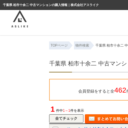
ようこそゲスト様
千葉県 柏市十余二 中古マンションの購入情報｜株式会社アスライク
TOPページ
物件検索
千葉県 柏市十余二 
千葉県 柏市十余二 中古マン
462
会員登録をすると全
1
件中
1～1
件を表示