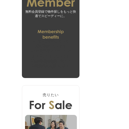
無料会員登録で物件探しをもっと快
適でスピーディーに。
01
未公開物件がすべて
閲覧可能になります
02
会員専用マイページで
より探しやすくなります
03
お客様の希望に合った
無料会員登録はこちら
新着物件をお届けします
ログインはこちら
売りたい