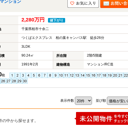
古マンション
2,280万円
値下がり
千葉県柏市十余二
地
つくばエクスプレス 柏の葉キャンパス駅 徒歩26分
3LDK
り
90.24㎡
2階/5階建
面積
所在階
1991年2月
マンション/RC造
月
建物構造
0
枚
表示件数
並び順
件の中から探せます。