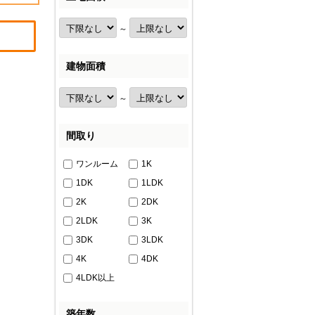
～
建物面積
～
間取り
ワンルーム
1K
1DK
1LDK
2K
2DK
2LDK
3K
3DK
3LDK
4K
4DK
4LDK以上
築年数