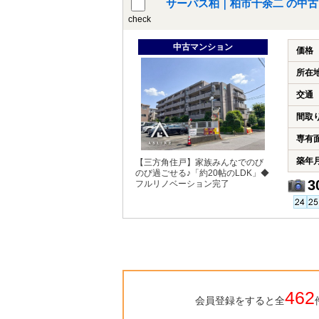
サーパス柏｜柏市十余二 の中
check
中古マンション
価格
所在
交通
間取
専有
築年
【三方角住戸】家族みんなでのび
のび過ごせる♪「約20帖のLDK」◆
3
フルリノベーション完了
462
会員登録をすると全