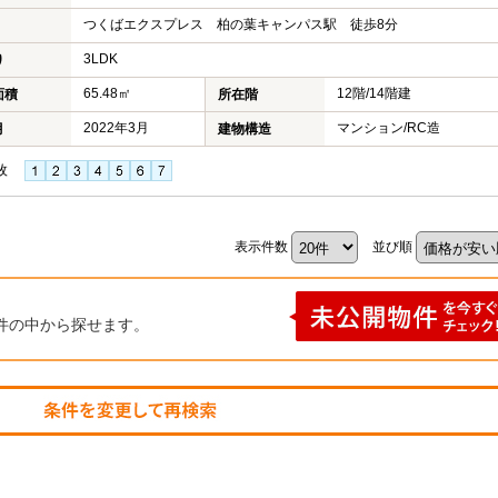
つくばエクスプレス 柏の葉キャンパス駅 徒歩8分
3LDK
り
65.48㎡
12階/14階建
面積
所在階
2022年3月
マンション/RC造
月
建物構造
枚
表示件数
並び順
件の中から探せます。