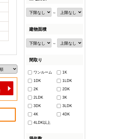
～
建物面積
～
間取り
ワンルーム
1K
1DK
1LDK
2K
2DK
2LDK
3K
3DK
3LDK
4K
4DK
4LDK以上
築年数