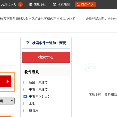
お気に入り
来店予約
検索履歴
ログイン
0
検索
不動産売却
スタッフ紹介
お客様の声
当社について
会員登録
お問い合わせ
検索条件の追加・変更
物件種別
新築一戸建て
中古一戸建て
来店予約・無料相談
中古マンション
土地
投資用