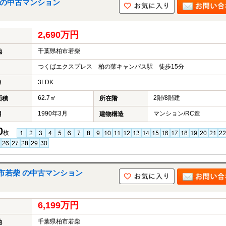
 の中古マンション
2,690万円
千葉県柏市若柴
地
つくばエクスプレス 柏の葉キャンパス駅 徒歩15分
3LDK
り
62.7㎡
2階/8階建
面積
所在階
1990年3月
マンション/RC造
月
建物構造
0
枚
市若柴 の中古マンション
6,199万円
千葉県柏市若柴
地