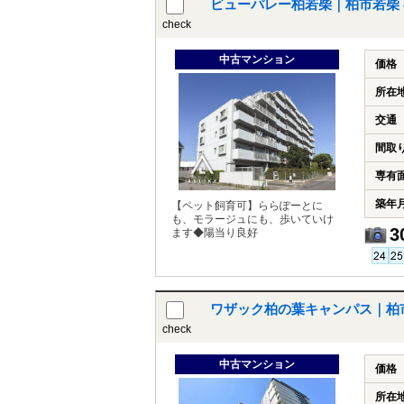
ビューパレー柏若柴｜柏市若柴
check
中古マンション
価格
所在
交通
間取
専有
築年
【ペット飼育可】ららぽーとに
も、モラージュにも、歩いていけ
3
ます◆陽当り良好
ワザック柏の葉キャンパス｜柏
check
中古マンション
価格
所在