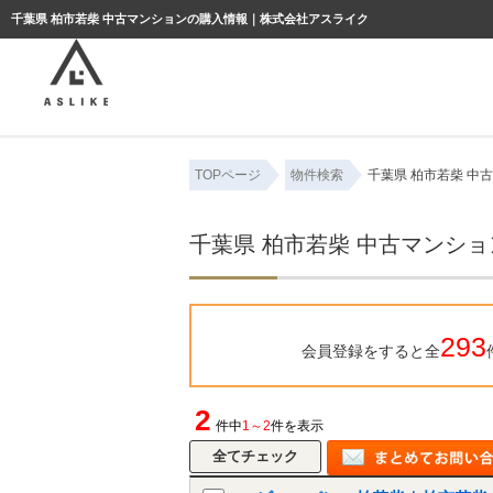
ようこそゲスト様
千葉県 柏市若柴 中古マンションの購入情報｜株式会社アスライク
TOPページ
物件検索
千葉県 柏市若柴 中
千葉県 柏市若柴 中古マンシ
293
会員登録をすると全
2
件中
1～2
件を表示