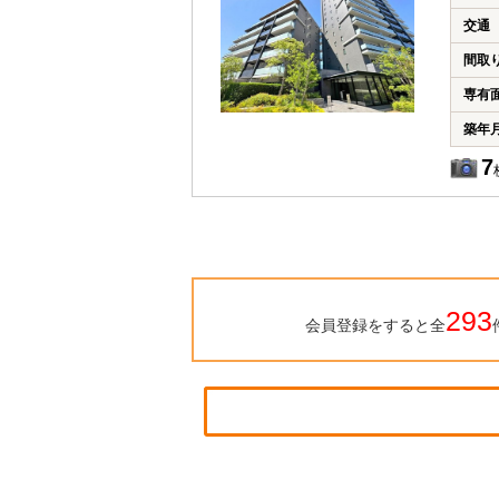
交通
間取
専有
築年
7
293
会員登録をすると全