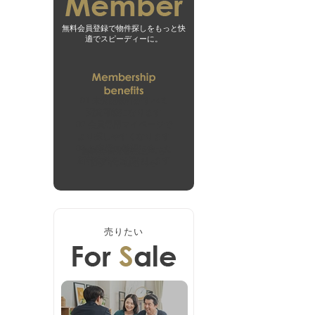
無料会員登録で物件探しをもっと快
適でスピーディーに。
01
未公開物件がすべて
閲覧可能になります
02
会員専用マイページで
より探しやすくなります
03
お客様の希望に合った
無料会員登録はこちら
新着物件をお届けします
ログインはこちら
売りたい