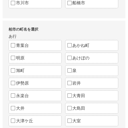
市川市
船橋市
柏市の町名を選択
あ行
青葉台
あかね町
明原
あけぼの
旭町
泉
伊勢原
岩井
永楽台
大青田
大井
大島田
大津ケ丘
大室