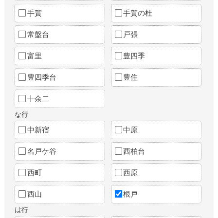
手賀
手賀の杜
常盤台
戸張
富里
豊四季
豊四季台
豊住
十余二
な行
中新宿
中原
名戸ケ谷
西柏台
西町
西原
西山
根戸
は行