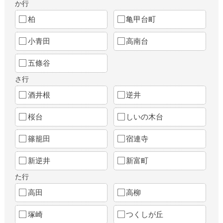
か行
柏
亀甲台町
小青田
高南台
五條谷
さ行
酒井根
逆井
桜台
しいの木台
篠籠田
宿連寺
新逆井
新富町
た行
高田
高柳
塚崎
つくしが丘