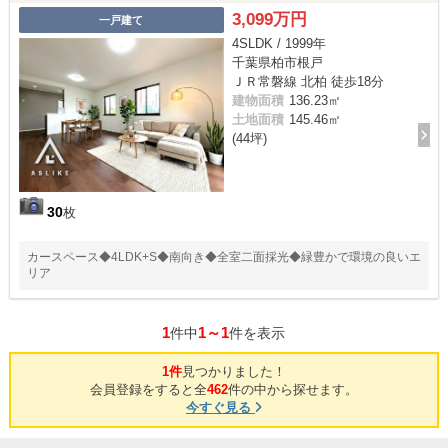
3,099万円
一戸建て
4SLDK / 1999年
千葉県柏市根戸
ＪＲ常磐線 北柏 徒歩18分
建物面積
136.23㎡
土地面積
145.46㎡
(44坪)
30
枚
カースペース◆4LDK+S◆南向き◆全室二面採光◆緑豊かで環境の良いエ
リア
1
1～1
件中
件を表示
1件
見つかりました！
会員登録をすると全
462
件の中から探せます。
今すぐ見る