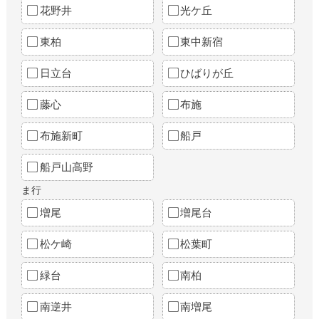
花野井
光ケ丘
東柏
東中新宿
日立台
ひばりが丘
藤心
布施
布施新町
船戸
船戸山高野
ま行
増尾
増尾台
松ケ崎
松葉町
緑台
南柏
南逆井
南増尾