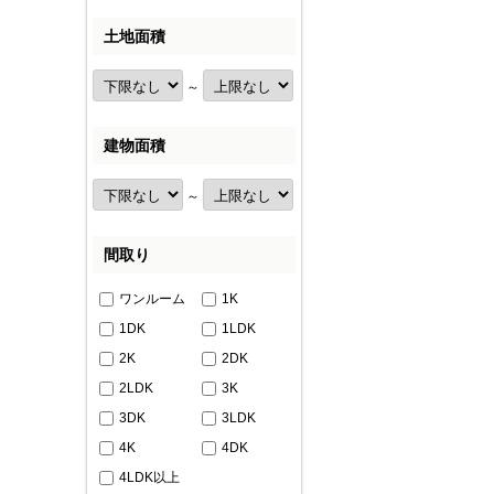
土地面積
～
建物面積
～
間取り
ワンルーム
1K
1DK
1LDK
2K
2DK
2LDK
3K
3DK
3LDK
4K
4DK
4LDK以上