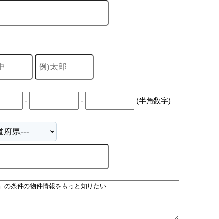
-
-
(半角数字)