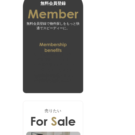
無料会員登録
無料会員登録で物件探しをもっと快
適でスピーディーに。
01
未公開物件がすべて
閲覧可能になります
02
会員専用マイページで
より探しやすくなります
03
お客様の希望に合った
無料会員登録はこちら
新着物件をお届けします
ログインはこちら
売りたい