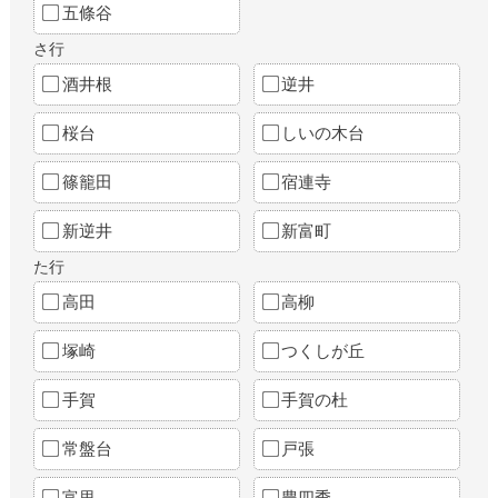
五條谷
さ行
酒井根
逆井
桜台
しいの木台
篠籠田
宿連寺
新逆井
新富町
た行
高田
高柳
塚崎
つくしが丘
手賀
手賀の杜
常盤台
戸張
富里
豊四季