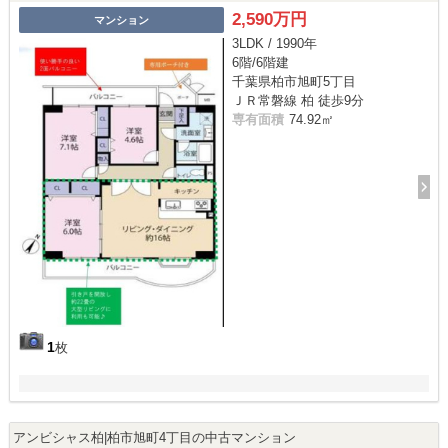
2,590万円
マンション
3LDK / 1990年
6階/6階建
千葉県柏市旭町5丁目
ＪＲ常磐線 柏 徒歩9分
専有面積
74.92㎡
1
枚
アンビシャス柏|柏市旭町4丁目の中古マンション