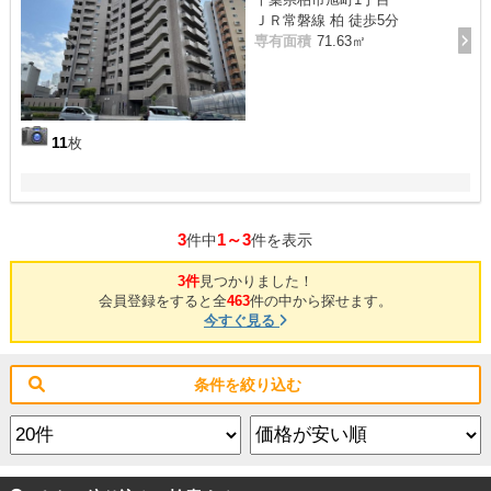
ＪＲ常磐線 柏 徒歩5分
専有面積
71.63㎡
11
枚
3
1～3
件中
件を表示
3件
見つかりました！
会員登録をすると全
463
件の中から探せます。
今すぐ見る
条件を絞り込む