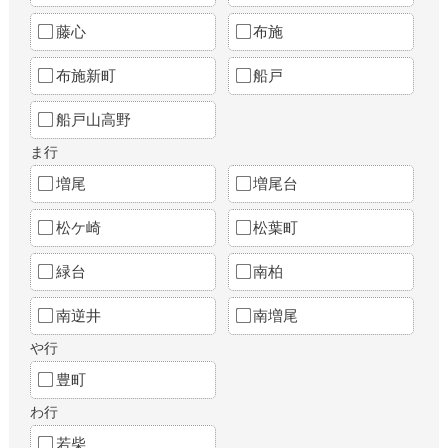
藤心
布施
布施新町
船戸
船戸山高野
ま行
増尾
増尾台
松ケ崎
松葉町
緑台
南柏
南逆井
南増尾
や行
豊町
わ行
若柴