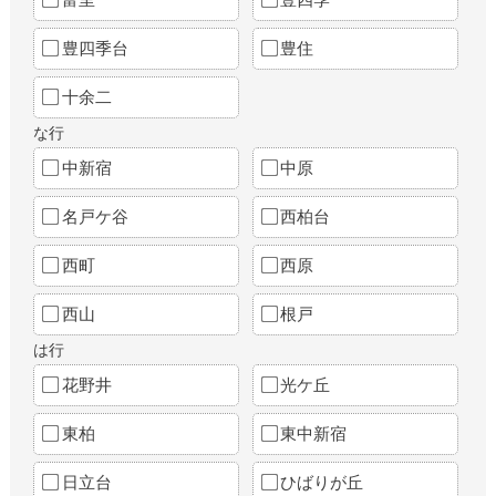
豊四季台
豊住
十余二
な行
中新宿
中原
名戸ケ谷
西柏台
西町
西原
西山
根戸
は行
花野井
光ケ丘
東柏
東中新宿
日立台
ひばりが丘