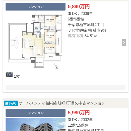
5,890万円
マンション
3LDK / 2006年
6階/6階建
千葉県柏市旭町4丁目
ＪＲ常磐線 柏 徒歩9分
専有面積
84.81㎡
1
枚
サーパスシティ柏|柏市旭町1丁目の中古マンション
値下がり
5,980万円
マンション
3LDK / 2002年
12階/15階建
千葉県柏市旭町1丁目