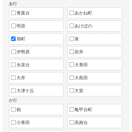
あ行
青葉台
あかね町
明原
あけぼの
旭町
泉
伊勢原
岩井
永楽台
大青田
大井
大島田
大津ケ丘
大室
か行
柏
亀甲台町
小青田
高南台