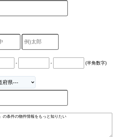
-
-
(半角数字)