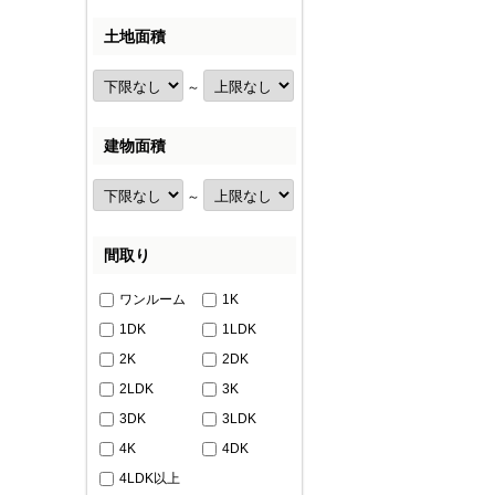
土地面積
～
建物面積
～
間取り
ワンルーム
1K
1DK
1LDK
2K
2DK
2LDK
3K
3DK
3LDK
4K
4DK
4LDK以上