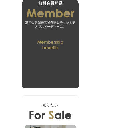
無料会員登録
無料会員登録で物件探しをもっと快
適でスピーディーに。
01
未公開物件がすべて
閲覧可能になります
02
会員専用マイページで
より探しやすくなります
03
お客様の希望に合った
無料会員登録はこちら
新着物件をお届けします
ログインはこちら
売りたい