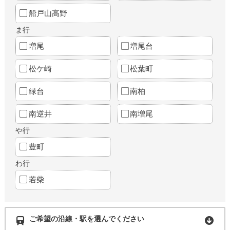
船戸山高野
ま行
増尾
増尾台
松ケ崎
松葉町
緑台
南柏
南逆井
南増尾
や行
豊町
わ行
若柴
ご希望の沿線・駅を選んでください