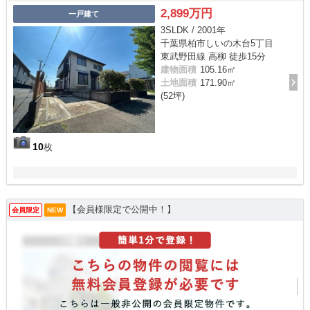
2,899万円
一戸建て
3SLDK / 2001年
千葉県柏市しいの木台5丁目
東武野田線 高柳 徒歩15分
建物面積
105.16㎡
土地面積
171.90㎡
(52坪)
10
枚
【会員様限定で公開中！】
会員限定
NEW