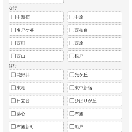
な行
中新宿
中原
名戸ケ谷
西柏台
西町
西原
西山
根戸
は行
花野井
光ケ丘
東柏
東中新宿
日立台
ひばりが丘
藤心
布施
布施新町
船戸