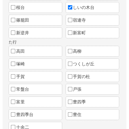
桜台
しいの木台
篠籠田
宿連寺
新逆井
新富町
た行
高田
高柳
塚崎
つくしが丘
手賀
手賀の杜
常盤台
戸張
富里
豊四季
豊四季台
豊住
十余二