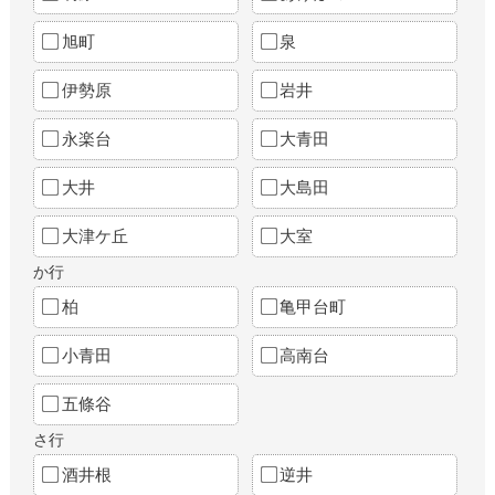
旭町
泉
伊勢原
岩井
永楽台
大青田
大井
大島田
大津ケ丘
大室
か行
柏
亀甲台町
小青田
高南台
五條谷
さ行
酒井根
逆井